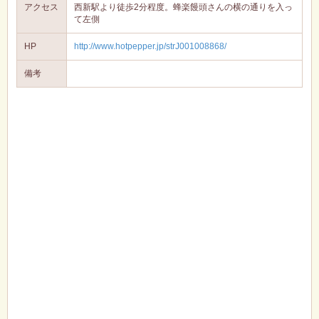
アクセス
西新駅より徒歩2分程度。蜂楽饅頭さんの横の通りを入っ
て左側
HP
http://www.hotpepper.jp/strJ001008868/
備考