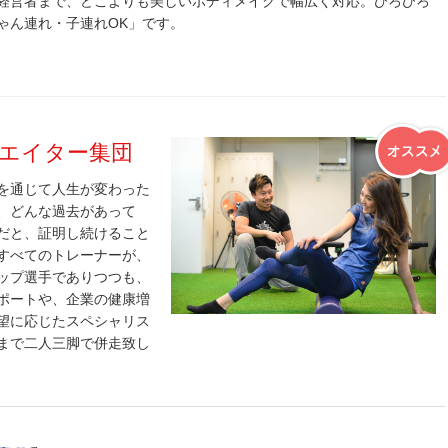
経営者まで、どこよりも美しいボディメイクで幅広く対応。ひろびろ
ゃん連れ・子連れ
OK
」です。
エイター集団
を通じて人生が変わった
、どんな過去があって
だと、証明し続けること
すべてのトレーナーが、
ップ選手でありつつも、
ポートや、企業の健康増
望に応じたスペシャリス
まで二人三脚で併走致し