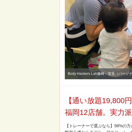
Body Hackers Lab藤崎・室見（パ
【通い放題19,80
福岡12店舗。実力
【トレーナーで選ぶなら】
98%
の方