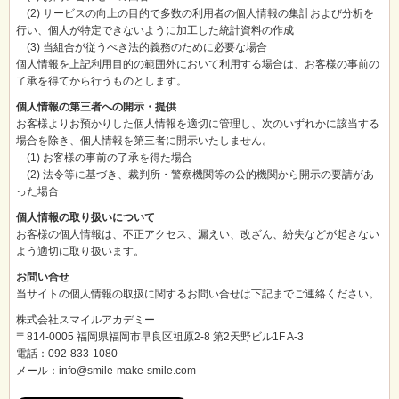
(2) サービスの向上の目的で多数の利用者の個人情報の集計および分析を
行い、個人が特定できないように加工した統計資料の作成
(3) 当組合が従うべき法的義務のために必要な場合
個人情報を上記利用目的の範囲外において利用する場合は、お客様の事前の
了承を得てから行うものとします。
個人情報の第三者への開示・提供
お客様よりお預かりした個人情報を適切に管理し、次のいずれかに該当する
場合を除き、個人情報を第三者に開示いたしません。
(1) お客様の事前の了承を得た場合
(2) 法令等に基づき、裁判所・警察機関等の公的機関から開示の要請があ
った場合
個人情報の取り扱いについて
お客様の個人情報は、不正アクセス、漏えい、改ざん、紛失などが起きない
よう適切に取り扱います。
お問い合せ
当サイトの個人情報の取扱に関するお問い合せは下記までご連絡ください。
株式会社スマイルアカデミー
〒814-0005 福岡県福岡市早良区祖原2-8 第2天野ビル1F A-3
電話：092-833-1080
メール：info@smile-make-smile.com