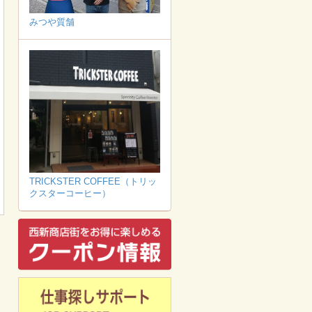
みつや質舗
TRICKSTER COFFEE（トリッ
クスターコーヒー）