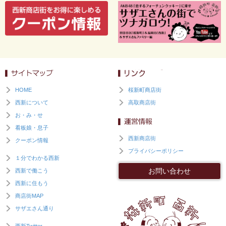
HOME
桜新町商店街
西新について
高取商店街
お・み・せ
看板娘・息子
西新商店街
クーポン情報
プライバシーポリシー
１分でわかる西新
お問い合わせ
西新で働こう
西新に住もう
商店街MAP
サザエさん通り
西新Twitter