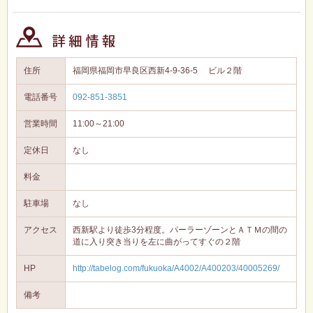
住所
福岡県福岡市早良区西新4-9-36-5 ビル２階
電話番号
092-851-3851
営業時間
11:00～21:00
定休日
なし
料金
駐車場
なし
アクセス
西新駅より徒歩3分程度。パーラーゾーンとＡＴＭの間の
道に入り突き当りを左に曲がってすぐの２階
HP
http://tabelog.com/fukuoka/A4002/A400203/40005269/
備考