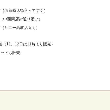
前（西新商店街入ってすぐ）
前（中西商店街通り沿い）
前（サニー高取店近く）
始（11、12日は11時より販売）
ケットも販売。