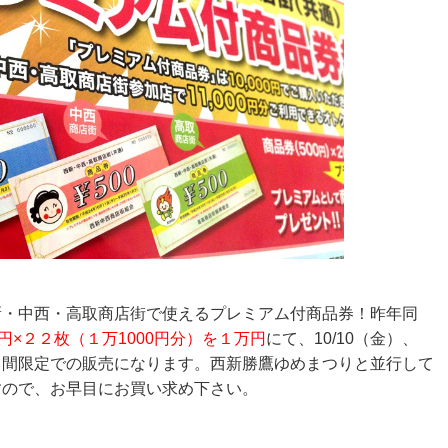
新・中西・高取商店街で使えるプレミアム付商品券！昨年同
0円×２２枚（１万1000円分）を１万円
にて、10/10（金）、
）の３日間限定での販売になります。西新勝鷹ゆめまつりと並行して
すので、お早目にお買い求め下さい。