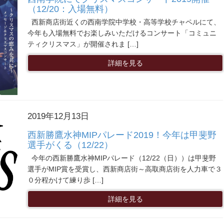
（12/20：入場無料）
西新商店街近くの西南学院中学校・高等学校チャペルにて、
今年も入場無料でお楽しみいただけるコンサート「コミュニ
ティクリスマス」が開催されま […]
詳細を見る
2019年12月13日
西新勝鷹水神MIPパレード2019！今年は甲斐野
選手がくる（12/22）
今年の西新勝鷹水神MIPパレード（12/22（日））は甲斐野
選手がMIP賞を受賞し、西新商店街～高取商店街を人力車で３
０分程かけて練り歩 […]
詳細を見る