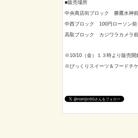
■販売場所
中央商店街ブロック 勝鷹水神
中西ブロック 100円ローソン
高取ブロック カジワラカメラ
※10/10（金）１３時より販売開
※びっくりスイーツ＆フードチ