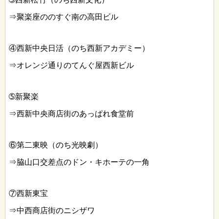
⇒聚楽座ののすぐ南の高田ビル
④西新中央日活（のち西新アカデミー）
⇒オレンジ通りのてんぐ屋西新ビル
➄新聚楽
⇒西新中央商店街のあっぱれ食堂前
⑥第二東映（のち光映劇）
⇒脇山口交差点のドン・キホーテの一角
⑦西新東宝
⇒中西商店街のニシザワ