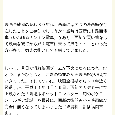
映画全盛期の昭和３０年代、西新には７つの映画館が存
在したことをご存知でしょうか？当時は西新にも路面電
車（いわゆるチンチン電車）があり、西新で買い物をし
て映画を観てから路面電車に乗って帰る・・・といった
方が多く、娯楽の街としても栄えていました。
しかし、月日が流れ映画ブームが下火になるにつれ、ひ
とつ、またひとつと、西新の街並みから映画館が消えて
いきました。そしてついに、映画全盛期から５０年近く
経過した、平成１１年９月１５日。西新アカデミーにて
上映された「劇場版ポケットモンスター 幻のポケモ
ン ルギア爆誕」を最後に、西新の街並みから映画館が
完全に無くなってしまいました（※資料「新修福岡市
史」）。