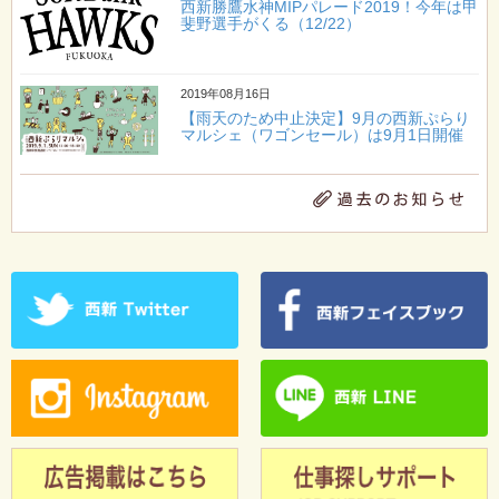
西新勝鷹水神MIPパレード2019！今年は甲
斐野選手がくる（12/22）
2019年08月16日
【雨天のため中止決定】9月の西新ぷらり
マルシェ（ワゴンセール）は9月1日開催