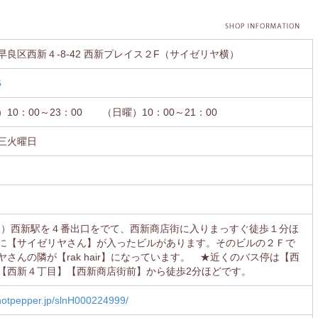
早良区西新４-8-42 西新プレイス２F（サイゼリヤ横）
6
10：00～23：00 （日曜）10：00～21：00
三火曜日
線）西新駅を４番出口をでて、西新商店街に入りまっすぐ徒歩１分ほ
に【サイゼリヤさん】が入ったビルがあります。そのビルの２Ｆで
さんの隣が【rak hair】になっています。 ★近くのバス停は【西
【西新４丁目】【西新商店街前】から徒歩2分ほどです。
.hotpepper.jp/slnH000224999/