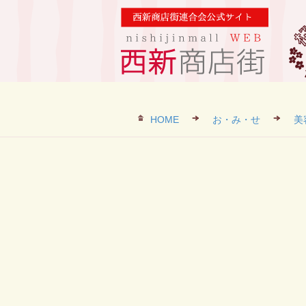
HOME
お・み・せ
美