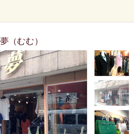
・夢（むむ）