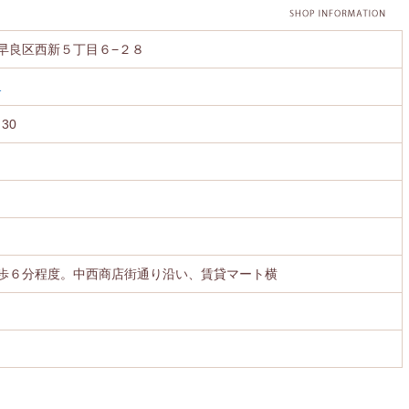
早良区西新５丁目６−２８
1
30
歩６分程度。中西商店街通り沿い、賃貸マート横