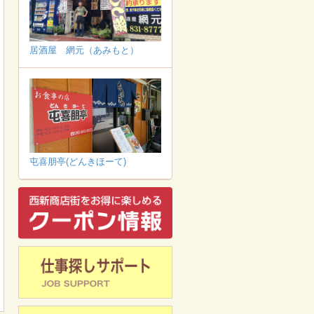
居酒屋 網元（あみもと）
屯喜朋亭(どんきほーて)