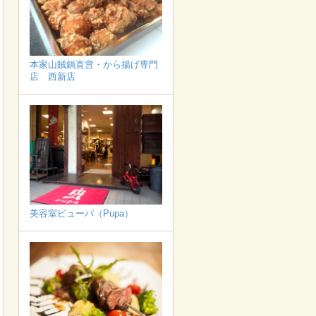
本家山賊鍋直営・から揚げ専門
店 西新店
美容室ピューパ（Pupa）