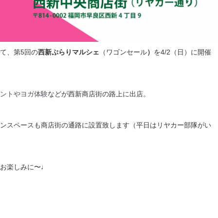
て、第5回の
西新ぷらりマルシェ
（ワゴンセール
）
を4/2（日）に開催
ントやヨガ体験
などが西新商店街の路上に出店。
ンスペースも商店街の通路に設置致します（平日はリヤカー部隊がい
お楽しみに〜♩