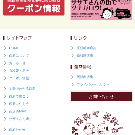
HOME
桜新町商店街
西新について
高取商店街
お・み・せ
看板娘・息子
西新商店街
クーポン情報
プライバシーポリシー
１分でわかる西新
お問い合わせ
西新で働こう
西新に住もう
商店街MAP
サザエさん通り
西新Twitter