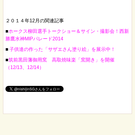
２０１４年12月の関連記事
■
ホークス柳田選手トークショー＆サイン・撮影会！西新
勝鷹水神MIPパレード2014
■
子供達の作った「サザエさん塗り絵」を展示中！
■
筑前黒田藩御用窯 高取焼味楽「窯開き」を開催
（12/13、12/14）