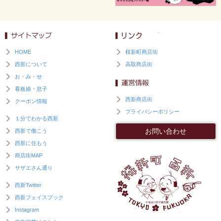
HOME
桜新町商店街
西新について
高取商店街
お・み・せ
看板娘・息子
西新商店街
クーポン情報
プライバシーポリシー
１分でわかる西新
お問い合わせ
西新で働こう
西新に住もう
商店街MAP
サザエさん通り
西新Twitter
西新フェイスブック
Instagram