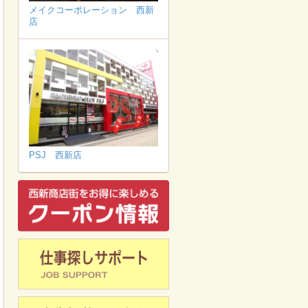
メイクコーポレーション 西新
店
PSJ 西新店