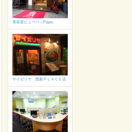
美容室ピューパ（Pupa）
サイゼリヤ 西新ＰＬＡＣＥ店