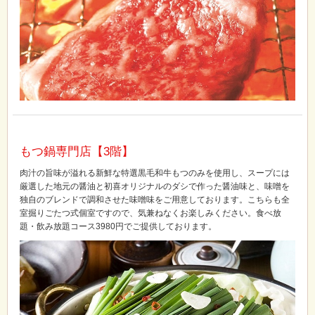
もつ鍋専門店【3階】
肉汁の旨味が溢れる新鮮な特選黒毛和牛もつのみを使用し、スープには
厳選した地元の醤油と初喜オリジナルのダシで作った醤油味と、味噌を
独自のブレンドで調和させた味噌味をご用意しております。こちらも全
室掘りごたつ式個室ですので、気兼ねなくお楽しみください。食べ放
題・飲み放題コース3980円でご提供しております。