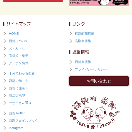
HOME
桜新町商店街
西新について
高取商店街
お・み・せ
看板娘・息子
西新商店街
クーポン情報
プライバシーポリシー
１分でわかる西新
お問い合わせ
西新で働こう
西新に住もう
商店街MAP
サザエさん通り
西新Twitter
西新フェイスブック
Instagram