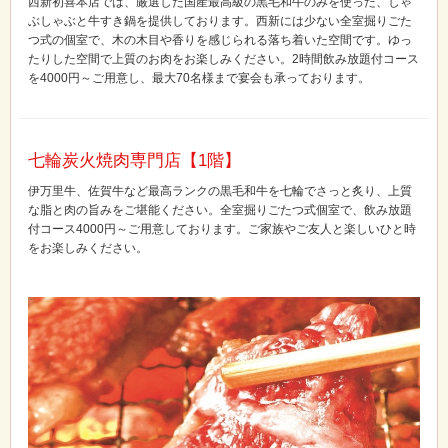
西新初喜本店では、厳選した国産最高級の黒毛和牛のみを使った、しゃ
ぶしゃぶと牛すき鍋を提供しております。西新には少ない全室掘りごた
つ式の個室で、木の木目や香りを感じられる落ち着いた空間です。ゆっ
たりした空間で上質のお肉をお楽しみください。2時間飲み放題付コース
を4000円～ご用意し、最大70名様まで宴会も承っております。
七輪炭火焼肉専門店【1階】
伊万里牛、佐賀牛など最高ランクの黒毛和牛を七輪でさっと炙り、上質
な脂と肉の旨みをご堪能ください。全室掘りごたつ式個室で、飲み放題
付コース4000円～ご用意しております。ご家族やご友人と楽しいひと時
をお楽しみください。