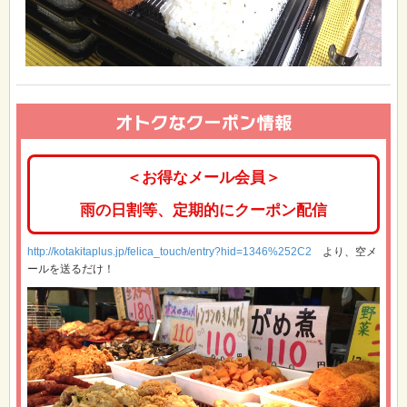
＜お得なメール会員＞
雨の日割等、定期的にクーポン配信
http://kotakitaplus.jp/felica_touch/entry?hid=1346%252C2
より、空メ
ールを送るだけ！