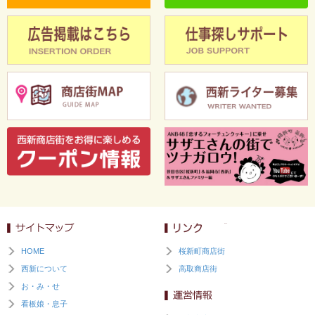
HOME
桜新町商店街
西新について
高取商店街
お・み・せ
看板娘・息子